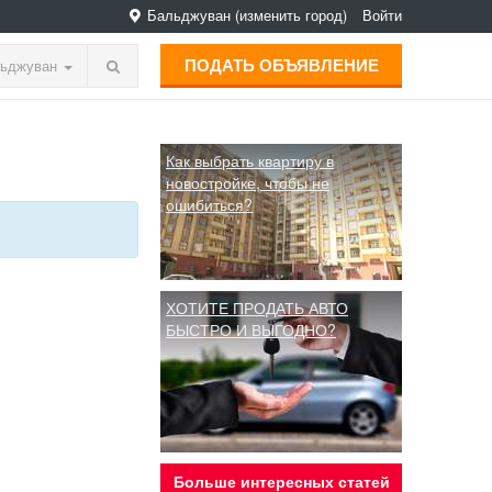
Бальджуван
(изменить город)
Войти
ПОДАТЬ ОБЪЯВЛЕНИЕ
ьджуван
Как выбрать квартиру в
новостройке, чтобы не
ошибиться?
ХОТИТЕ ПРОДАТЬ АВТО
БЫСТРО И ВЫГОДНО?
Больше интересных статей