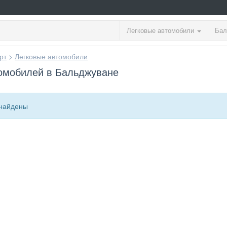
Легковые автомобили
Бал
рт
>
Легковые автомобили
омобилей в Бальджуване
найдены