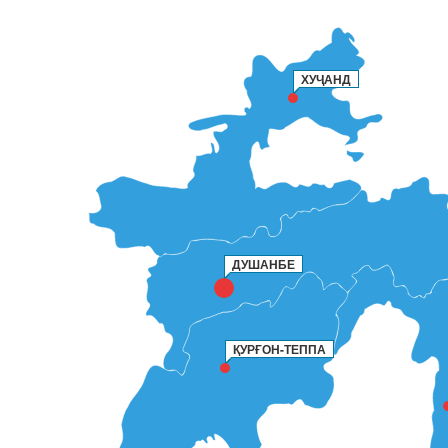
ХУҶАНД
ДУШАНБЕ
ҚУРҒОН-ТЕППА