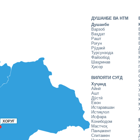
ДУШАНБЕ ВА НТМ
Душанбе
Варзоб
Ваҳдат
Рашт
Роғун
Рӯдакӣ
Турсунзода
Файзобод
Шаҳринав
Ҳисор
ВИЛОЯТИ СУҒД
Хуҷанд
Айнӣ
Ашт
Дӯстӣ
Ёвон
Истаравшан
Истиқлол
Исфара
ХОРУҒ
Конибодом
Мастчоҳ
Панҷакент
Спитамен
Чкаловск