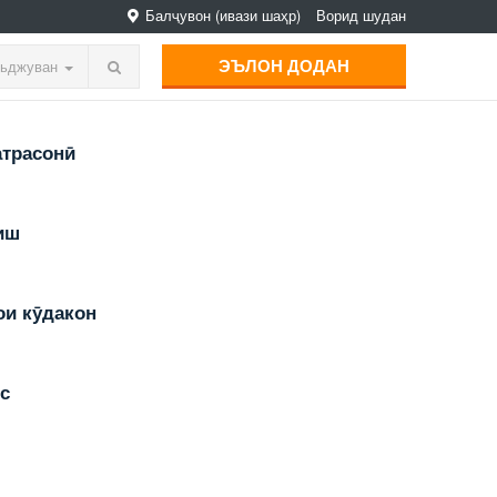
Балҷувон
(ивази шаҳр)
Ворид шудан
ЭЪЛОН ДОДАН
ьджуван
трасонӣ
иш
и кӯдакон
с