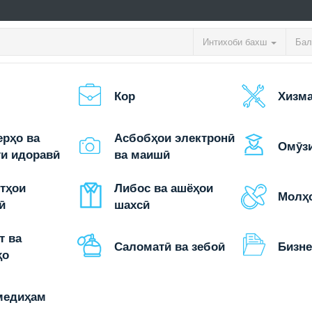
Интихоби бахш
Бал
Кор
Хизма
рҳо ва
Асбобҳои электронӣ
Омӯз
ти идоравӣ
ва маишӣ
тҳои
Либос ва ашёҳои
Молҳо
ӣ
шахсӣ
т ва
Саломатӣ ва зебоӣ
Бизне
ҳо
медиҳам