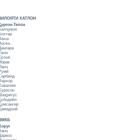
ВИЛОЯТИ ХАТЛОН
Қурғон-Теппа
Балҷувон
Бохтар
Вахш
Восеъ
Данғара
Ёвон
Кӯлоб
Норак
Панҷ
Румӣ
Сарбанд
Фархор
Ховалинг
Хуросон
Шаҳритус
Қубодиён
Қумсангир
Ҳамадонӣ
ВМКБ
Хоруғ
Ванҷ
Дарвоз
Ишкошим