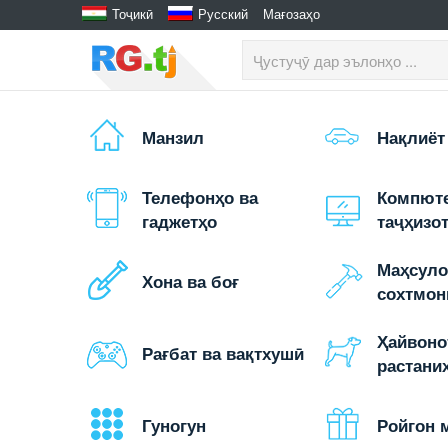
Тоҷикӣ
Русский
Мағозаҳо
Манзил
Нақлиёт
Телефонҳо ва
Компюте
гаджетҳо
таҷҳизо
Маҳсуло
Хона ва боғ
сохтмон
Ҳайвоно
Рағбат ва вақтхушӣ
растани
Гуногун
Ройгон 